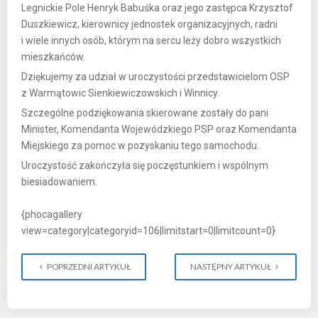
Legnickie Pole Henryk Babuśka oraz jego zastępca Krzysztof
Duszkiewicz, kierownicy jednostek organizacyjnych, radni
i wiele innych osób, którym na sercu leży dobro wszystkich
mieszkańców.
Dziękujemy za udział w uroczystości przedstawicielom OSP
z Warmątowic Sienkiewiczowskich i Winnicy.
Szczególne podziękowania skierowane zostały do pani
Minister, Komendanta Wojewódzkiego PSP oraz Komendanta
Miejskiego za pomoc w pozyskaniu tego samochodu.
Uroczystość zakończyła się poczęstunkiem i wspólnym
biesiadowaniem.
{phocagallery
view=category|categoryid=106|limitstart=0|limitcount=0}
POPRZEDNI ARTYKUŁ
NASTĘPNY ARTYKUŁ