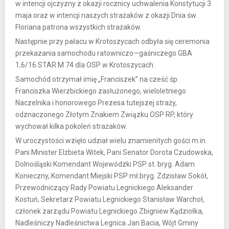
w intencji ojczyzny z okazji rocznicy uchwalenia Konstytucji 3
maja oraz w intencji naszych strażaków z okazji Dnia św.
Floriana patrona wszystkich strażaków.
Następnie przy pałacu w Krotoszycach odbyła się ceremonia
przekazania samochodu ratowniczo—gaśniczego GBA
1,6/16 STAR M 74 dla OSP w Krotoszycach.
Samochód otrzymał imię „Franciszek” na cześć śp.
Franciszka Wierzbickiego zasłużonego, wieloletniego
Naczelnika i honorowego Prezesa tutejszej straży,
odznaczonego Złotym Znakiem Związku OSP RP, który
wychował kilka pokoleń strażaków.
W uroczystości wzięło udział wielu znamienitych gości m.in.
Pani Minister Elżbieta Witek, Pani Senator Dorota Czudowska,
Dolnośląski Komendant Wojewódzki PSP st. bryg. Adam
Konieczny, Komendant Miejski PSP mł.bryg. Zdzisław Sokół,
Przewodniczący Rady Powiatu Legnickiego Aleksander
Kostuń, Sekretarz Powiatu Legnickiego Stanisław Warchoł,
członek zarządu Powiatu Legnickiego Zbigniew Kądziołka,
Nadleśniczy Nadleśnictwa Legnica Jan Bacia, Wójt Gminy