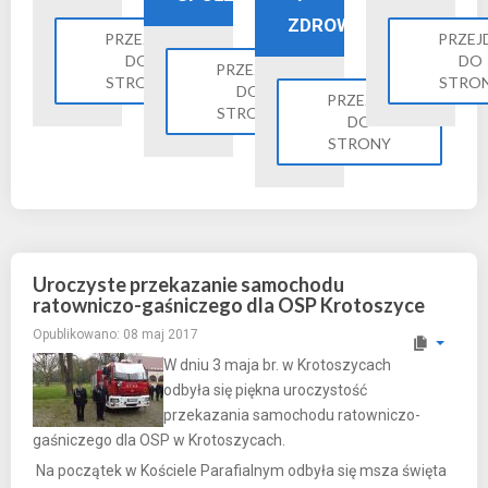
ZDROWIE
PRZEJDŹ
PRZEJ
DO
DO
PRZEJDŹ
STRONY
STRO
DO
PRZEJDŹ
STRONY
DO
STRONY
Uroczyste przekazanie samochodu
ratowniczo-gaśniczego dla OSP Krotoszyce
Opublikowano: 08 maj 2017
W dniu 3 maja br. w Krotoszycach
odbyła się piękna uroczystość
przekazania samochodu ratowniczo-
gaśniczego dla OSP w Krotoszycach.
Na początek w Kościele Parafialnym odbyła się msza święta