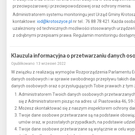
przeciwpożarowej i przeciwpowodziowej oraz ochrony mienia.
Administratorem systemu monitoringu jest Urząd Gminy Krotosz
kontaktowe:
iod@krotoszyce.pl
nr tel.: 76 88 78 421. Każda o
uzależniony od technicznych możliwości stosowanych urządzeń, j
z odrębnymi przepisami prawa. Regulamin monitoringu dostępny j
Klauzula informacyjna o przetwarzaniu danych o
Opublikowano: 13 wrzesień 2022
W związku z realizacją wymogów Rozporządzenia Parlamentu Euro
danych osobowych i w sprawie swobodnego przepływu takich dany
danych osobowych oraz o przysługujących Tobie prawach z tym
Administratorem Twoich danych osobowych przetwarzanych j
się z Administratorem pisząc na adres: ul. Piastowska 46, 59
Możesz skontaktować się z naszym inspektorem ochrony dan
Twoje dane osobowe przetwarzane są na podstawie obowiązu
umów oraz, w pozostałych przypadkach, na podstawie udziel
Twoje dane osobowe przetwarzane są wyłącznie w celu wypeł