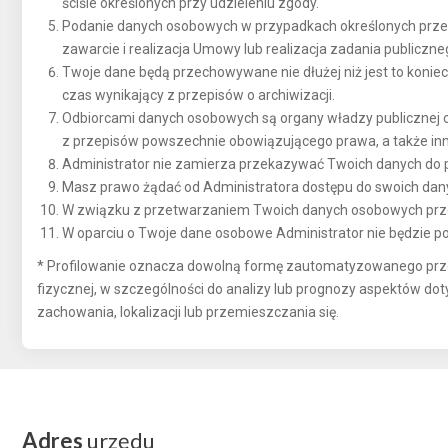
ściśle określonych przy udzieleniu zgody.
Podanie danych osobowych w przypadkach określonych przep
zawarcie i realizacja Umowy lub realizacja zadania publiczn
Twoje dane będą przechowywane nie dłużej niż jest to koniecz
czas wynikający z przepisów o archiwizacji.
Odbiorcami danych osobowych są organy władzy publicznej or
z przepisów powszechnie obowiązującego prawa, a także in
Administrator nie zamierza przekazywać Twoich danych do p
Masz prawo żądać od Administratora dostępu do swoich danyc
W związku z przetwarzaniem Twoich danych osobowych przez
W oparciu o Twoje dane osobowe Administrator nie będzie p
* Profilowanie oznacza dowolną formę zautomatyzowanego prze
fizycznej, w szczególności do analizy lub prognozy aspektów doty
zachowania, lokalizacji lub przemieszczania się.
Adres
urzędu