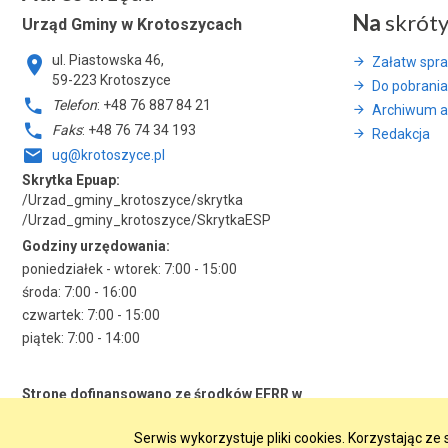
Na
skrót
Urząd Gminy w Krotoszycach
ul. Piastowska 46,
Załatw spr
59-223 Krotoszyce
Do pobrania
Telefon
: +48 76 887 84 21
Archiwum a
Faks
: +48 76 74 34 193
Redakcja
ug@krotoszyce.pl
Skrytka Epuap:
/Urzad_gminy_krotoszyce/skrytka
/Urzad_gminy_krotoszyce/SkrytkaESP
Godziny urzędowania:
poniedziałek - wtorek: 7:00 - 15:00
środa: 7:00 - 16:00
czwartek: 7:00 - 15:00
piątek: 7:00 - 14:00
Stronę dofinansowano ze środków EFRR w
ramach RPO WD 2014-2020
Serwis wykorzystuje pliki cookies. Korzystając z