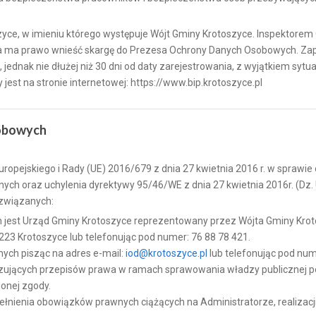
yce, w imieniu którego występuje Wójt Gminy Krotoszyce. Inspektore
soba ma prawo wnieść skargę do Prezesa Ochrony Danych Osobowych. Za
ednak nie dłużej niż 30 dni od daty zarejestrowania, z wyjątkiem sytu
est na stronie internetowej: https://www.bip.krotoszyce.pl
sobowych
pejskiego i Rady (UE) 2016/679 z dnia 27 kwietnia 2016 r. w sprawi
ch oraz uchylenia dyrektywy 95/46/WE z dnia 27 kwietnia 2016r. (Dz. 
 związanych:
est Urząd Gminy Krotoszyce reprezentowany przez Wójta Gminy Kroto
-223 Krotoszyce lub telefonując pod numer: 76 88 78 421.
ych pisząc na adres e-mail:
iod@krotoszyce.pl
lub telefonując pod num
jących przepisów prawa w ramach sprawowania władzy publicznej po
onej zgody.
nienia obowiązków prawnych ciążących na Administratorze, realizacj