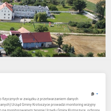
sób fizycznych w związku z przetwarzaniem danych
anych):Urząd Gminy Krotoszyce prowadzi monitoring wizyjny
h na monitorowanym terenie Urzędu Gminy Krotoszyce, ochrony