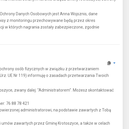
m Ochrony Danych Osobowych jest Anna Wojsznis, dane
pisy z monitoringu przechowywane będą przez okres
acji w których nagrania zostały zabezpieczone, zgodnie
e ochrony osób fizycznych w związku z przetwarzaniem
Urz. UE Nr 119) informuję o zasadach przetwarzania Twoich
szyce, zwany dalej: "Administratorem". Możesz skontaktować
er: 76 88 78 421
wierzonej administratorowi, na podstawie zawartych z Tobą
i umów zawartych przez Gminę Krotoszyce, a także w celach