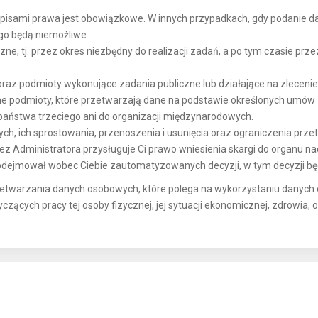
isami prawa jest obowiązkowe. W innych przypadkach, gdy podanie da
ego będą niemożliwe.
ne, tj. przez okres niezbędny do realizacji zadań, a po tym czasie prz
az podmioty wykonujące zadania publiczne lub działające na zlecenie o
ne podmioty, które przetwarzają dane na podstawie określonych umów
aństwa trzeciego ani do organizacji międzynarodowych.
h, ich sprostowania, przenoszenia i usunięcia oraz ograniczenia prze
 Administratora przysługuje Ci prawo wniesienia skargi do organu n
odejmował wobec Ciebie zautomatyzowanych decyzji, w tym decyzji bę
twarzania danych osobowych, które polega na wykorzystaniu danych
czących pracy tej osoby fizycznej, jej sytuacji ekonomicznej, zdrowia, 