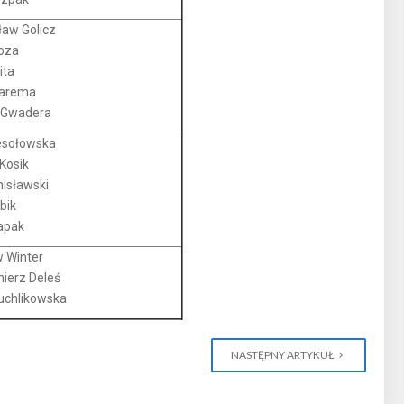
aw Golicz
oza
ita
Jarema
 Gwadera
sołowska
Kosik
nisławski
bik
apak
 Winter
ierz Deleś
uchlikowska
NASTĘPNY ARTYKUŁ