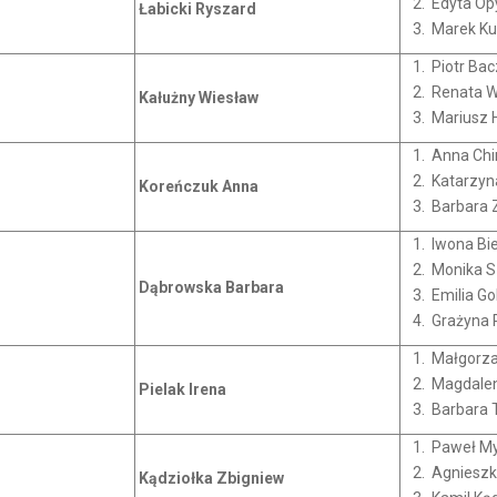
Edyta Op
Łabicki Ryszard
Marek Ku
Piotr Bac
Renata W
Kałużny Wiesław
Mariusz 
Anna Chi
Katarzyn
Koreńczuk Anna
Barbara 
Iwona Bie
Monika 
Dąbrowska
Barbara
Emilia Go
Grażyna 
Małgorza
Magdalen
Pielak Irena
Barbara T
Paweł My
Agnieszk
Kądziołka Zbigniew