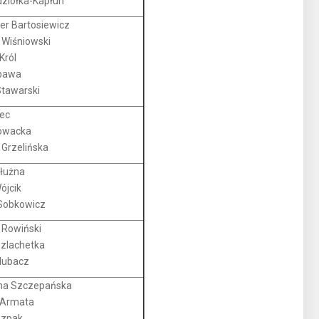
dziołka-Kapłun
er Bartosiewicz
 Wiśniowski
Król
bawa
tawarski
ec
owacka
Grzelińska
ałużna
ójcik
 Sobkowicz
 Rowiński
Szlachetka
Hubacz
na Szczepańska
 Armata
Szpak