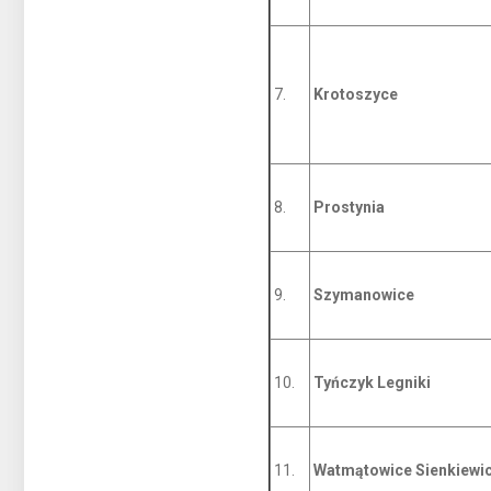
7.
Krotoszyce
8.
Prostynia
9.
Szymanowice
10.
Tyńczyk Legniki
11.
Watmątowice Sienkiewi