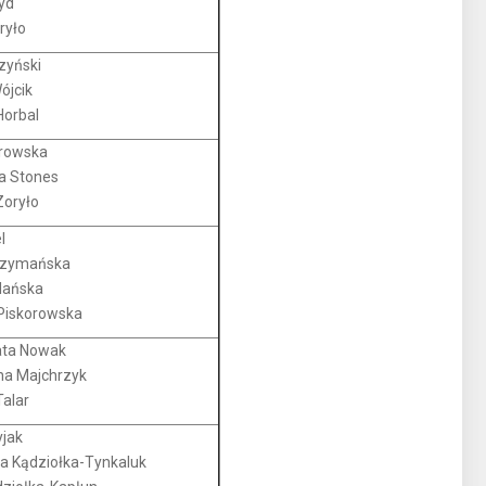
yd
ryło
zyński
ójcik
Horbal
rowska
a Stones
Zoryło
l
Szymańska
lańska
Piskorowska
ta Nowak
a Majchrzyk
alar
jak
a Kądziołka-Tynkaluk