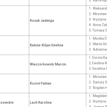
Kamil Ką
Aleksand
Mirosław
Krystyna 
Kozak Jadwiga
Anna Za
Tomasz S
Monika D
Marta Gł
Kałuża-Kiljan Ewelina
Adrianna 
Dorota K
Ewelina W
Wieczorkowski Marcin
Serafina
Mirosław
Dariusz 
Kozioł Fabian
Bogdan 
Magdale
Krystyna
czowskie
Lach
Karolina
Joanna 