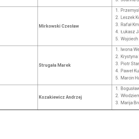
Przemysł
Leszek K
Rafał Km
Mirkowski Czesław
Łukasz 
Wojciech
Iwona We
Krystyna 
Piotr Sta
Strugała Marek
Paweł Ku
Marcin H
Bogusław
Włodziem
Kozakiewicz Andrzej
Marija Br