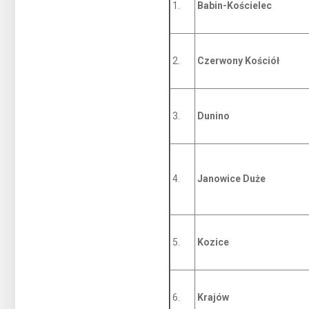
1.
Babin-Kościelec
2.
Czerwony Kościół
3.
Dunino
4.
Janowice Duże
5.
Kozice
6.
Krajów