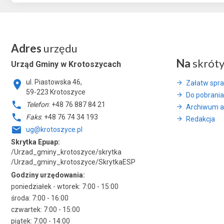
Adres
urzędu
Na
skrót
Urząd Gminy w Krotoszycach
ul. Piastowska 46,
Załatw spr
59-223 Krotoszyce
Do pobrania
Telefon
: +48 76 887 84 21
Archiwum a
Faks
: +48 76 74 34 193
Redakcja
ug@krotoszyce.pl
Skrytka Epuap:
/Urzad_gminy_krotoszyce/skrytka
/Urzad_gminy_krotoszyce/SkrytkaESP
Godziny urzędowania:
poniedziałek - wtorek: 7:00 - 15:00
środa: 7:00 - 16:00
czwartek: 7:00 - 15:00
piątek: 7:00 - 14:00