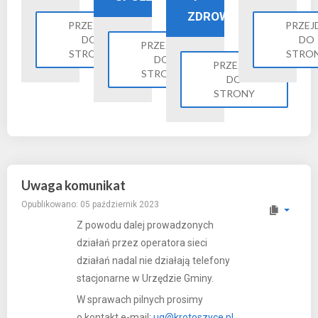
ZDROWIE
PRZEJDŹ
PRZEJ
DO
DO
PRZEJDŹ
STRONY
STRO
DO
PRZEJDŹ
STRONY
DO
STRONY
Uwaga komunikat
Opublikowano: 05 październik 2023
Z powodu dalej prowadzonych
działań przez operatora sieci
działań nadal nie działają telefony
stacjonarne w Urzędzie Gminy.
W sprawach pilnych prosimy
o kontakt e-mail:
ug@krotoszyce.pl
,