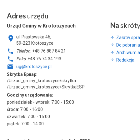
Adres
urzędu
Na
skrót
Urząd Gminy w Krotoszycach
ul. Piastowska 46,
Załatw spr
59-223 Krotoszyce
Do pobrania
Telefon
: +48 76 887 84 21
Archiwum a
Faks
: +48 76 74 34 193
Redakcja
ug@krotoszyce.pl
Skrytka Epuap:
/Urzad_gminy_krotoszyce/skrytka
/Urzad_gminy_krotoszyce/SkrytkaESP
Godziny urzędowania:
poniedziałek - wtorek: 7:00 - 15:00
środa: 7:00 - 16:00
czwartek: 7:00 - 15:00
piątek: 7:00 - 14:00