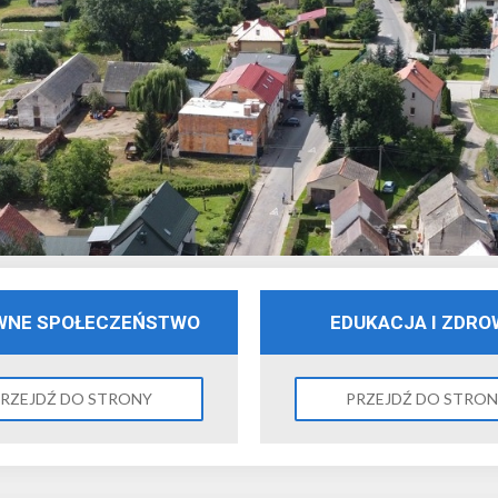
WNE SPOŁECZEŃSTWO
EDUKACJA I ZDRO
RZEJDŹ DO STRONY
PRZEJDŹ DO STRO