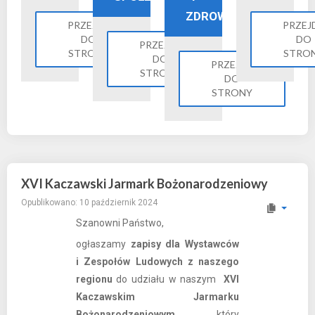
ZDROWIE
PRZEJDŹ
PRZEJ
DO
DO
PRZEJDŹ
STRONY
STRO
DO
PRZEJDŹ
STRONY
DO
STRONY
XVI Kaczawski Jarmark Bożonarodzeniowy
Opublikowano: 10 październik 2024
Szanowni Państwo,
ogłaszamy
zapisy dla Wystawców
i Zespołów Ludowych z naszego
regionu
do udziału w naszym
XVI
Kaczawskim Jarmarku
Bożonarodzeniowym
, który