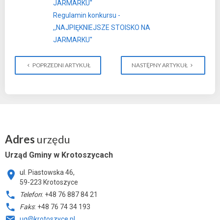
JARMARKU''
Regulamin konkursu -
,,NAJPIĘKNIEJSZE STOISKO NA
JARMARKU''
POPRZEDNI ARTYKUŁ
NASTĘPNY ARTYKUŁ
Adres
urzędu
Urząd Gminy w Krotoszycach
ul. Piastowska 46,
59-223 Krotoszyce
Telefon
: +48 76 887 84 21
Faks
: +48 76 74 34 193
ug@krotoszyce.pl