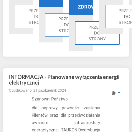
ZDROWIE
PRZEJDŹ
PRZEJ
DO
DO
PRZEJDŹ
STRONY
STRO
DO
PRZEJDŹ
STRONY
DO
STRONY
INFORMACJA - Planowane wyłączenia energii
elektrycznej
Opublikowano: 21 październik 2024
Szanowni Państwo,
dla poprawy pewności zasilania
Klientów oraz dla przeciwdziałania
awariom infrastruktury
energetycznej, TAURON Dystrybucja