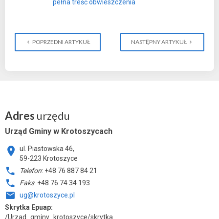
pełna treść obwieszczenia
POPRZEDNI ARTYKUŁ
NASTĘPNY ARTYKUŁ
Adres
urzędu
Urząd Gminy w Krotoszycach
ul. Piastowska 46,
59-223 Krotoszyce
Telefon
: +48 76 887 84 21
Faks
: +48 76 74 34 193
ug@krotoszyce.pl
Skrytka Epuap:
/Urzad_gminy_krotoszyce/skrytka