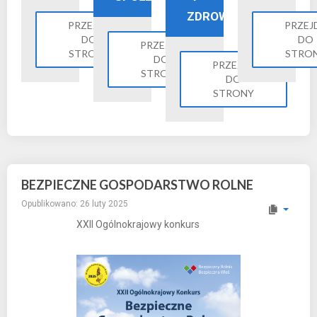
ZDROWIE
PRZEJDŹ
PRZEJ
DO
DO
PRZEJDŹ
STRONY
STRO
DO
PRZEJDŹ
STRONY
DO
STRONY
BEZPIECZNE GOSPODARSTWO ROLNE
Opublikowano: 26 luty 2025
XXII Ogólnokrajowy konkurs