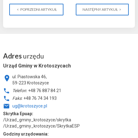
POPRZEDNI ARTYKUŁ
NASTĘPNY ARTYKUŁ
Adres
urzędu
Urząd Gminy w Krotoszycach
ul. Piastowska 46,
59-223 Krotoszyce
Telefon
: +48 76 887 84 21
Faks
: +48 76 74 34 193
ug@krotoszyce.pl
Skrytka Epuap:
/Urzad_gminy_krotoszyce/skrytka
/Urzad_gminy_krotoszyce/SkrytkaESP
Godziny urzędowania: