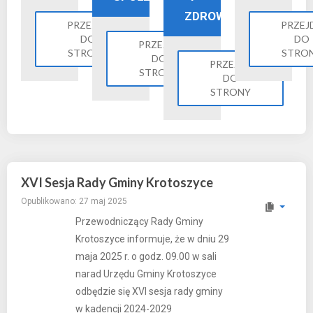
ZDROWIE
PRZEJDŹ
PRZEJ
DO
DO
PRZEJDŹ
STRONY
STRO
DO
PRZEJDŹ
STRONY
DO
STRONY
XVI Sesja Rady Gminy Krotoszyce
Opublikowano: 27 maj 2025
Przewodniczący Rady Gminy
Krotoszyce informuje, że w dniu 29
maja 2025 r. o godz. 09.00 w sali
narad Urzędu Gminy Krotoszyce
odbędzie się XVI sesja rady gminy
w kadencji 2024-2029