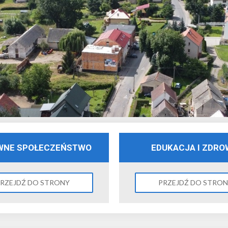
WNE SPOŁECZEŃSTWO
EDUKACJA I ZDRO
RZEJDŹ DO STRONY
PRZEJDŹ DO STRO