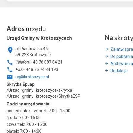
Adres
urzędu
Na
skrót
Urząd Gminy w Krotoszycach
ul. Piastowska 46,
Załatw spr
59-223 Krotoszyce
Do pobrania
Telefon
: +48 76 887 84 21
Archiwum a
Faks
: +48 76 74 34 193
Redakcja
ug@krotoszyce.pl
Skrytka Epuap:
/Urzad_gminy_krotoszyce/skrytka
/Urzad_gminy_krotoszyce/SkrytkaESP
Godziny urzędowania:
poniedziałek - wtorek: 7:00 - 15:00
środa: 7:00 - 16:00
czwartek: 7:00 - 15:00
piątek: 7:00 - 14:00