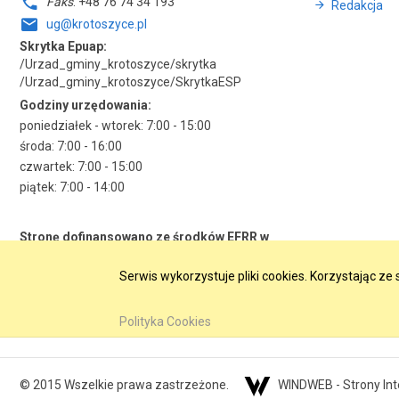
Faks
: +48 76 74 34 193
Redakcja
ug@krotoszyce.pl
Skrytka Epuap:
/Urzad_gminy_krotoszyce/skrytka
/Urzad_gminy_krotoszyce/SkrytkaESP
Godziny urzędowania:
poniedziałek - wtorek: 7:00 - 15:00
środa: 7:00 - 16:00
czwartek: 7:00 - 15:00
piątek: 7:00 - 14:00
Stronę dofinansowano ze środków EFRR w
ramach RPO WD 2014-2020
Serwis wykorzystuje pliki cookies. Korzystając z
Polityka Cookies
© 2015 Wszelkie prawa zastrzeżone.
WINDWEB - Strony In