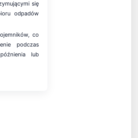
zymującymi się
dbioru odpadów
ojemników, co
ienie podczas
óźnienia lub