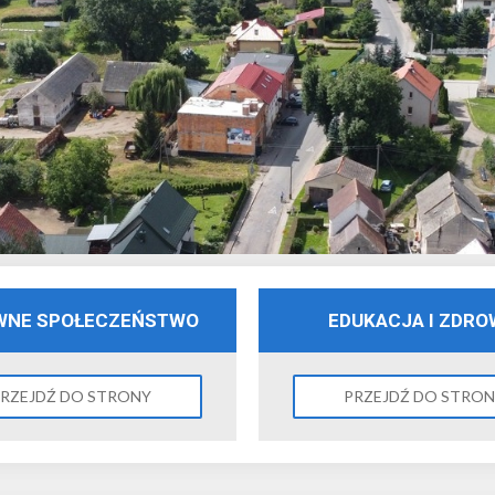
WNE SPOŁECZEŃSTWO
EDUKACJA I ZDRO
RZEJDŹ DO STRONY
PRZEJDŹ DO STRO