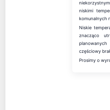
niekorzystnym
niskimi tempe
komunalnych n
Niskie tempe
znacząco utr
planowanych
częściowy brak
Prosimy o wyro