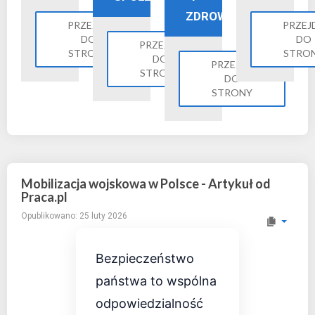
ZDROWIE
PRZEJDŹ
PRZEJ
DO
DO
PRZEJDŹ
STRONY
STRO
DO
PRZEJDŹ
STRONY
DO
STRONY
Mobilizacja wojskowa w Polsce - Artykuł od
Praca.pl
Opublikowano: 25 luty 2026
Bezpieczeństwo
państwa to wspólna
odpowiedzialność