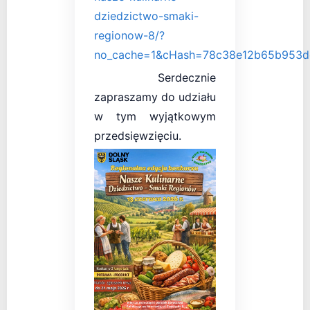
dziedzictwo-smaki-
regionow-8/?
no_cache=1&cHash=78c38e12b65b953
Serdecznie
zapraszamy do udziału
w tym wyjątkowym
przedsięwzięciu.