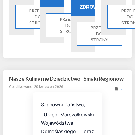
ZDROWIE
PRZEJDŹ
PRZEJ
DO
DO
PRZEJDŹ
STRONY
STRO
DO
PRZEJDŹ
STRONY
DO
STRONY
Nasze Kulinarne Dziedzictwo- Smaki Regionów
Opublikowano: 20 kwiecień 2026
Szanowni Państwo,
Urząd Marszałkowski
Województwa
Dolnośląskiego oraz