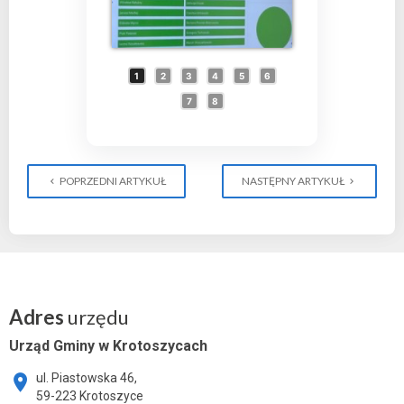
1
2
3
4
5
6
7
8
POPRZEDNI ARTYKUŁ
NASTĘPNY ARTYKUŁ
Adres
urzędu
Urząd Gminy w Krotoszycach
ul. Piastowska 46,
59-223 Krotoszyce