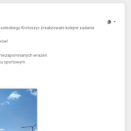
sołeckiego Krotoszyc zrealizowało kolejne zadanie
ików!
 i niezapomnianych wrażeń.
sku sportowym.