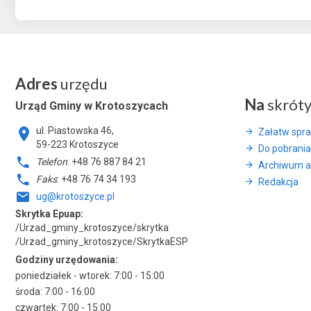
Adres
urzędu
Na
skrót
Urząd Gminy w Krotoszycach
ul. Piastowska 46,
Załatw spr
59-223 Krotoszyce
Do pobrania
Telefon
: +48 76 887 84 21
Archiwum a
Faks
: +48 76 74 34 193
Redakcja
ug@krotoszyce.pl
Skrytka Epuap:
/Urzad_gminy_krotoszyce/skrytka
/Urzad_gminy_krotoszyce/SkrytkaESP
Godziny urzędowania:
poniedziałek - wtorek: 7:00 - 15:00
środa: 7:00 - 16:00
czwartek: 7:00 - 15:00