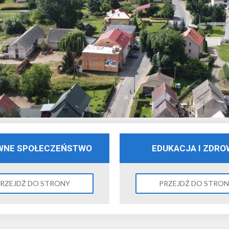
WNE SPOŁECZEŃSTWO
EDUKACJA I ZDRO
RZEJDŹ DO STRONY
PRZEJDŹ DO STRO