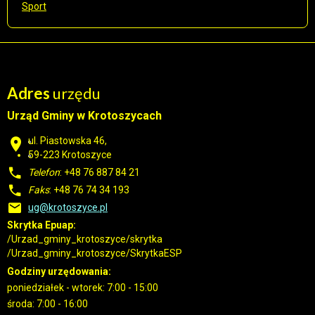
Sport
Adres
urzędu
Urząd Gminy w Krotoszycach
ul. Piastowska 46,
59-223 Krotoszyce
Telefon
: +48 76 887 84 21
Faks
: +48 76 74 34 193
ug@krotoszyce.pl
Skrytka Epuap:
/Urzad_gminy_krotoszyce/skrytka
/Urzad_gminy_krotoszyce/SkrytkaESP
Godziny urzędowania:
poniedziałek - wtorek: 7:00 - 15:00
środa: 7:00 - 16:00