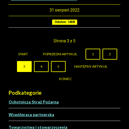
31 sierpień 2022
Odsłon: 1658
Strona 3 z 5
START
POPRZEDNI ARTYKUŁ
1
2
3
4
5
NASTĘPNY ARTYKUŁ
KONIEC
Podkategorie
Ochotnicza Straż Pożarna
Współpraca partnerska
Towarzystwa i stowarzyszenia