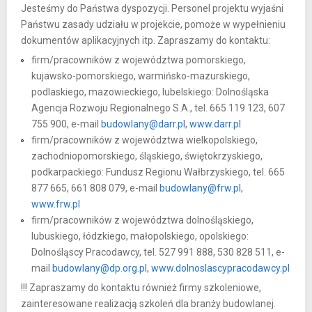
Jesteśmy do Państwa dyspozycji. Personel projektu wyjaśni
Państwu zasady udziału w projekcie, pomoże w wypełnieniu
dokumentów aplikacyjnych itp. Zapraszamy do kontaktu:
firm/pracowników z województwa pomorskiego,
kujawsko-pomorskiego, warmińsko-mazurskiego,
podlaskiego, mazowieckiego, lubelskiego: Dolnośląska
Agencja Rozwoju Regionalnego S.A., tel. 665 119 123, 607
755 900, e-mail
budowlany@darr.pl
,
www.darr.pl
firm/pracowników z województwa wielkopolskiego,
zachodniopomorskiego, śląskiego, świętokrzyskiego,
podkarpackiego: Fundusz Regionu Wałbrzyskiego, tel. 665
877 665, 661 808 079, e-mail
budowlany@frw.pl
,
www.frw.pl
firm/pracowników z województwa dolnośląskiego,
lubuskiego, łódzkiego, małopolskiego, opolskiego:
Dolnośląscy Pracodawcy, tel. 527 991 888, 530 828 511, e-
mail
budowlany@dp.org.pl
,
www.dolnoslascypracodawcy.pl
!!! Zapraszamy do kontaktu również firmy szkoleniowe,
zainteresowane realizacją szkoleń dla branży budowlanej.