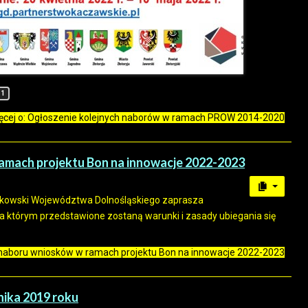
1
ęcej o: Ogłoszenie kolejnych naborów w ramach PROW 2014-2020
ramach projektu Bon na innowacje 2022-2023
kowski Województwa Dolnośląskiego zaprasza
a którym przedstawione zostaną warunki i zasady ubiegania się
. naboru wniosków w ramach projektu Bon na innowacje 2022-2023
nika 2019 roku