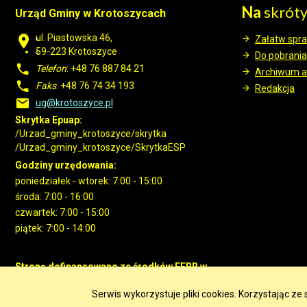
Na
skrót
Urząd Gminy w Krotoszycach
ul. Piastowska 46,
Załatw spr
59-223 Krotoszyce
Do pobrania
Telefon
: +48 76 887 84 21
Archiwum a
Faks
: +48 76 74 34 193
Redakcja
ug@krotoszyce.pl
Skrytka Epuap:
/Urzad_gminy_krotoszyce/skrytka
/Urzad_gminy_krotoszyce/SkrytkaESP
Godziny urzędowania:
poniedziałek - wtorek: 7:00 - 15:00
środa: 7:00 - 16:00
czwartek: 7:00 - 15:00
piątek: 7:00 - 14:00
Stronę dofinansowano ze środków EFRR w
ramach RPO WD 2014-2020
Serwis wykorzystuje pliki cookies. Korzystając z