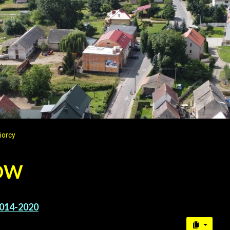
iorcy
RÓW
2014-2020