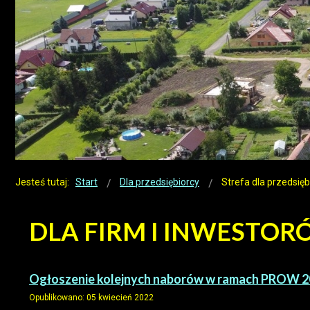
Jesteś tutaj:
Start
Dla przedsiębiorcy
Strefa dla przedsięb
DLA FIRM I INWESTO
Ogłoszenie kolejnych naborów w ramach PROW 
Opublikowano: 05 kwiecień 2022