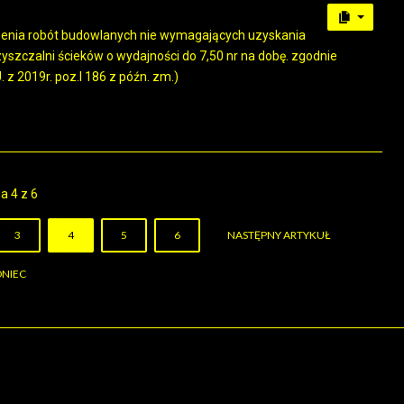
szenia robót budowlanych nie wymagających uzyskania
czalni ścieków o wydajności do 7,50 nr na dobę. zgodnie
U. z 2019r. poz.l 186 z późn. zm.)
a 4 z 6
3
4
5
6
NASTĘPNY ARTYKUŁ
NIEC