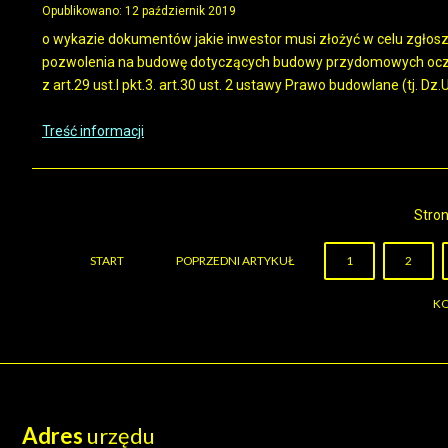
Opublikowano: 12 październik 2019
o wykazie dokumentów jakie inwestor musi złożyć w celu zgło
pozwolenia na budowę dotyczących budowy przydomowych oczysz
z art.29 ust.l pkt.3. art.30 ust. 2 ustawy Prawo budowlane (tj. Dz.
Treść informacji
Stron
START
POPRZEDNI ARTYKUŁ
1
2
KO
Adres
urzędu