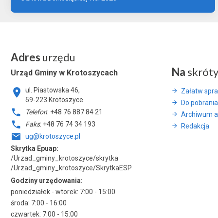
Adres
urzędu
Na
skrót
Urząd Gminy w Krotoszycach
ul. Piastowska 46,
Załatw spr
59-223 Krotoszyce
Do pobrania
Telefon
: +48 76 887 84 21
Archiwum a
Faks
: +48 76 74 34 193
Redakcja
ug@krotoszyce.pl
Skrytka Epuap:
/Urzad_gminy_krotoszyce/skrytka
/Urzad_gminy_krotoszyce/SkrytkaESP
Godziny urzędowania:
poniedziałek - wtorek: 7:00 - 15:00
środa: 7:00 - 16:00
czwartek: 7:00 - 15:00