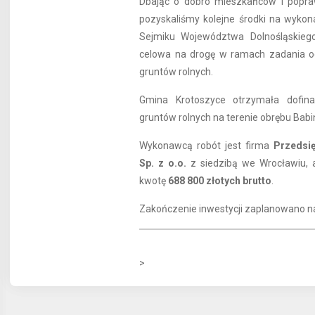
Dbając o dobro mieszkańców i popra
pozyskaliśmy kolejne środki na wykon
Sejmiku Województwa Dolnośląskiego
celowa na drogę w ramach zadania och
gruntów rolnych.
Gmina Krotoszyce otrzymała dofin
gruntów rolnych na terenie obrębu Bab
Wykonawcą robót jest firma
Przedsi
Sp. z o.o.
z siedzibą we Wrocławiu, 
kwotę
688 800 złotych brutto
.
Zakończenie inwestycji zaplanowano na
>