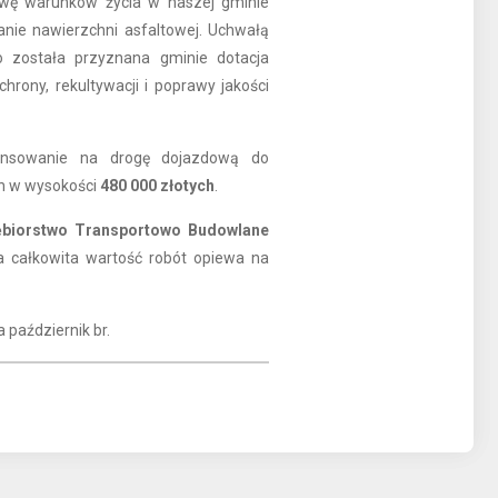
wę warunków życia w naszej gminie
anie nawierzchni asfaltowej. Uchwałą
 została przyznana gminie dotacja
rony, rekultywacji i poprawy jakości
ansowanie na drogę dojazdową do
in w wysokości
480 000 złotych
.
ębiorstwo Transportowo Budowlane
a całkowita wartość robót opiewa na
 październik br.