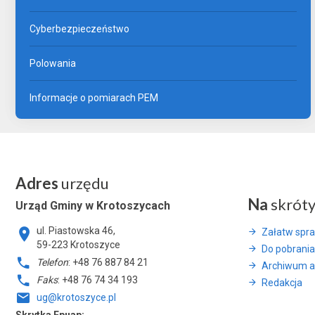
Cyberbezpieczeństwo
Polowania
Informacje o pomiarach PEM
Adres
urzędu
Na
skrót
Urząd Gminy w Krotoszycach
ul. Piastowska 46,
Załatw spr
59-223 Krotoszyce
Do pobrania
Telefon
: +48 76 887 84 21
Archiwum a
Faks
: +48 76 74 34 193
Redakcja
ug@krotoszyce.pl