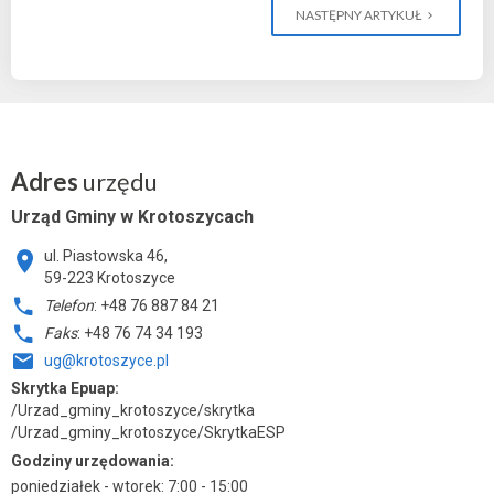
NASTĘPNY ARTYKUŁ
Adres
urzędu
Urząd Gminy w Krotoszycach
ul. Piastowska 46,
59-223 Krotoszyce
Telefon
: +48 76 887 84 21
Faks
: +48 76 74 34 193
ug@krotoszyce.pl
Skrytka Epuap:
/Urzad_gminy_krotoszyce/skrytka
/Urzad_gminy_krotoszyce/SkrytkaESP
Godziny urzędowania:
poniedziałek - wtorek: 7:00 - 15:00