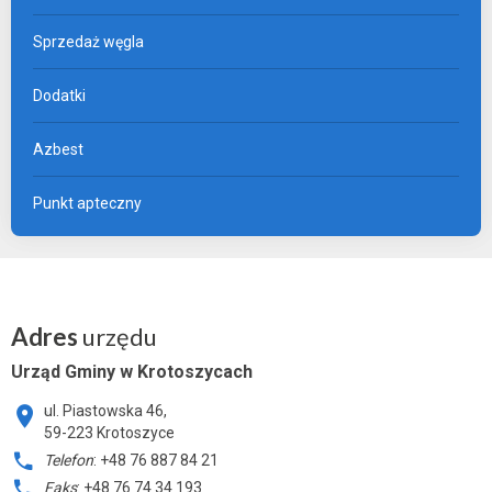
Sprzedaż węgla
Dodatki
Azbest
Punkt apteczny
Adres
urzędu
Urząd Gminy w Krotoszycach
ul. Piastowska 46,
59-223 Krotoszyce
Telefon
: +48 76 887 84 21
Faks
: +48 76 74 34 193