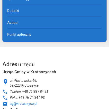
Dodatki
Azbest
Punkt apteczny
Adres
urzędu
Urząd Gminy w Krotoszycach
ul. Piastowska 46,
59-223 Krotoszyce
Telefon
: +48 76 887 84 21
Faks
: +48 76 74 34 193
ug@krotoszyce.pl