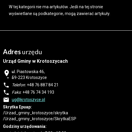
W tej kategorii nie ma artykułów. Jeśli na tej stronie
wyświetlane są podkategorie, mogą zawierać artykuły.
Adres
urzędu
Urząd Gminy w Krotoszycach
ul. Piastowska 46,
59-223 Krotoszyce
Telefon
: +48 76 887 84 21
Faks
: +48 76 74 34 193
ug@krotoszyce.pl
Skrytka Epuap:
/Urzad_gminy_krotoszyce/skrytka
/Urzad_gminy_krotoszyce/SkrytkaESP
Godziny urzędowania: