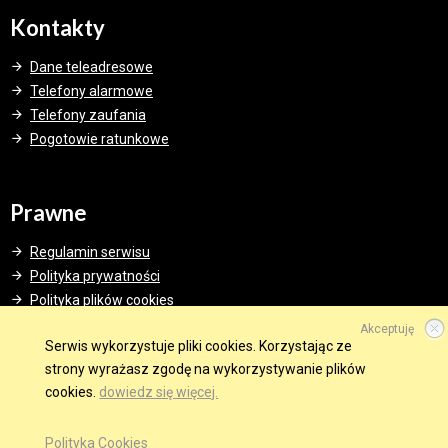
Kontakty
Dane teleadresowe
Telefony alarmowe
Telefony zaufania
Pogotowie ratunkowe
Prawne
Regulamin serwisu
Polityka prywatności
Polityka plików cookies
Akceptuję
Serwis wykorzystuje pliki cookies. Korzystając ze
strony wyrażasz zgodę na wykorzystywanie plików
cookies.
dowiedz się więcej.
© 2015 Wszelkie prawa zastrzeżone.
WINDWEB - Strony Internetowe
Polityka Cookies
GMINA W SIECI
OBSERWUJ NAS NA