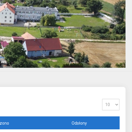
zono
Odsłony