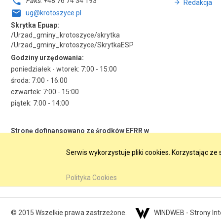
Faks
: +48 76 74 34 193
Redakcja
ug@krotoszyce.pl
Skrytka Epuap:
/Urzad_gminy_krotoszyce/skrytka
/Urzad_gminy_krotoszyce/SkrytkaESP
Godziny urzędowania:
poniedziałek - wtorek: 7:00 - 15:00
środa: 7:00 - 16:00
czwartek: 7:00 - 15:00
piątek: 7:00 - 14:00
Stronę dofinansowano ze środków EFRR w
ramach RPO WD 2014-2020
Serwis wykorzystuje pliki cookies. Korzystając z
Polityka Cookies
© 2015 Wszelkie prawa zastrzeżone.
WINDWEB - Strony In