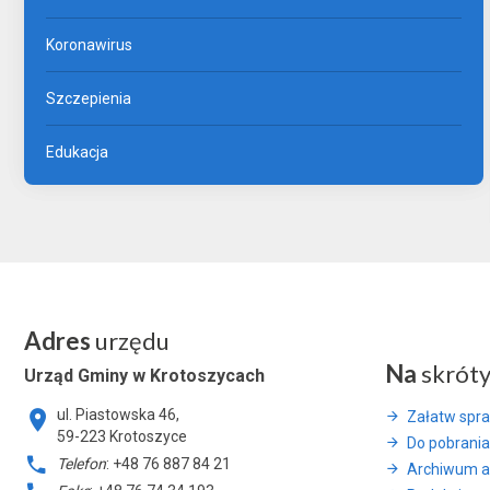
Koronawirus
Szczepienia
Edukacja
Adres
urzędu
Na
skrót
Urząd Gminy w Krotoszycach
ul. Piastowska 46,
Załatw spr
59-223 Krotoszyce
Do pobrania
Telefon
: +48 76 887 84 21
Archiwum a