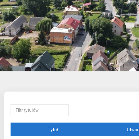
Tytuł
Utwor