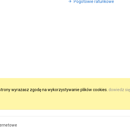
Pogotowie ratunkowe
e strony wyrażasz zgodę na wykorzystywanie plików cookies.
dowiedz się
ternetowe