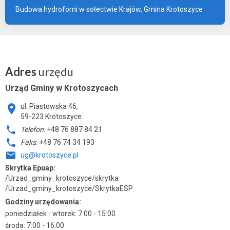
Budowa hydroforni w sołectwie Krajów, Gmina Krotoszyce
Adres
urzędu
Urząd Gminy w Krotoszycach
ul. Piastowska 46,
59-223 Krotoszyce
Telefon
: +48 76 887 84 21
Faks
: +48 76 74 34 193
ug@krotoszyce.pl
Skrytka Epuap:
/Urzad_gminy_krotoszyce/skrytka
/Urzad_gminy_krotoszyce/SkrytkaESP
Godziny urzędowania:
poniedziałek - wtorek: 7:00 - 15:00
środa: 7:00 - 16:00