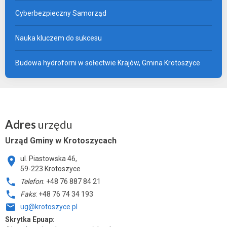
Cyberbezpieczny Samorząd
Nauka kluczem do sukcesu
Budowa hydroforni w sołectwie Krajów, Gmina Krotoszyce
Adres
urzędu
Urząd Gminy w Krotoszycach
ul. Piastowska 46,
59-223 Krotoszyce
Telefon
: +48 76 887 84 21
Faks
: +48 76 74 34 193
ug@krotoszyce.pl
Skrytka Epuap: