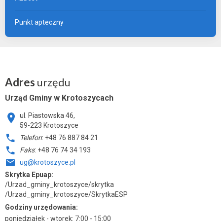
Punkt apteczny
Adres
urzędu
Urząd Gminy w Krotoszycach
ul. Piastowska 46,
59-223 Krotoszyce
Telefon
: +48 76 887 84 21
Faks
: +48 76 74 34 193
ug@krotoszyce.pl
Skrytka Epuap:
/Urzad_gminy_krotoszyce/skrytka
/Urzad_gminy_krotoszyce/SkrytkaESP
Godziny urzędowania:
poniedziałek - wtorek: 7:00 - 15:00