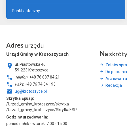
Punkt apteczny
Adres
urzędu
Na
skrót
Urząd Gminy w Krotoszycach
ul. Piastowska 46,
Załatw spr
59-223 Krotoszyce
Do pobrania
Telefon
: +48 76 887 84 21
Archiwum a
Faks
: +48 76 74 34 193
Redakcja
ug@krotoszyce.pl
Skrytka Epuap:
/Urzad_gminy_krotoszyce/skrytka
/Urzad_gminy_krotoszyce/SkrytkaESP
Godziny urzędowania:
poniedziałek - wtorek: 7:00 - 15:00