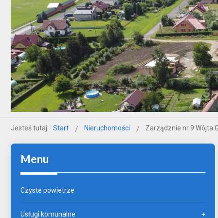
Jesteś tutaj:
Start
Nieruchomości
Zarządznie nr 9 Wójta 
Menu
Czyste powietrze
Usługi komunalne