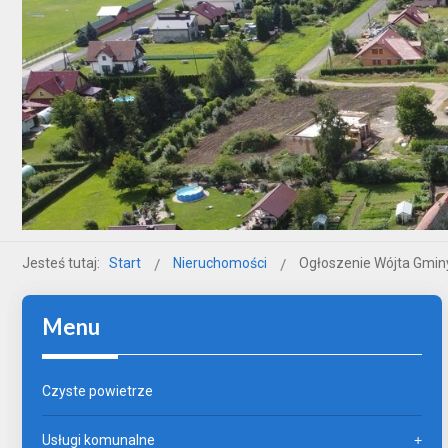
Jesteś tutaj:
Start
Nieruchomości
Ogłoszenie Wójta Gminy
Menu
Czyste powietrze
Usługi komunalne