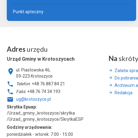
Punkt apteczny
Adres
urzędu
Na
skrót
Urząd Gminy w Krotoszycach
ul. Piastowska 46,
Załatw spr
59-223 Krotoszyce
Do pobrania
Telefon
: +48 76 887 84 21
Archiwum a
Faks
: +48 76 74 34 193
Redakcja
ug@krotoszyce.pl
Skrytka Epuap:
/Urzad_gminy_krotoszyce/skrytka
/Urzad_gminy_krotoszyce/SkrytkaESP
Godziny urzędowania:
poniedziałek - wtorek: 7:00 - 15:00