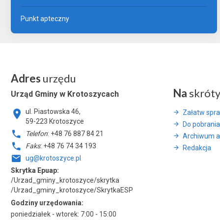
Punkt apteczny
Adres
urzędu
Na
skrót
Urząd Gminy w Krotoszycach
ul. Piastowska 46,
Załatw spr
59-223 Krotoszyce
Do pobrania
Telefon
: +48 76 887 84 21
Archiwum a
Faks
: +48 76 74 34 193
Redakcja
ug@krotoszyce.pl
Skrytka Epuap:
/Urzad_gminy_krotoszyce/skrytka
/Urzad_gminy_krotoszyce/SkrytkaESP
Godziny urzędowania:
poniedziałek - wtorek: 7:00 - 15:00