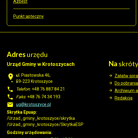
Azbest
Punkt apteczny
Adres
urzędu
Na
skrót
Urząd Gminy w Krotoszycach
ul. Piastowska 46,
Załatw spr
59-223 Krotoszyce
Do pobrania
Telefon
: +48 76 887 84 21
Archiwum a
Faks
: +48 76 74 34 193
Redakcja
ug@krotoszyce.pl
Skrytka Epuap:
/Urzad_gminy_krotoszyce/skrytka
/Urzad_gminy_krotoszyce/SkrytkaESP
Godziny urzędowania: