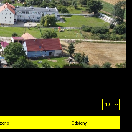
zono
Odsłony