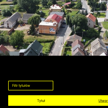
Tytuł
Utwor