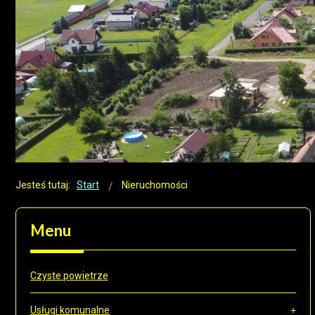
Jesteś tutaj:
Start
Nieruchomości
Menu
Czyste powietrze
Usługi komunalne