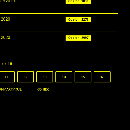
iec 2020
Odsłon: 1853
 2020
Odsłon: 2275
 2020
Odsłon: 2997
17 z 18
11
12
13
14
15
16
PNY ARTYKUŁ
KONIEC