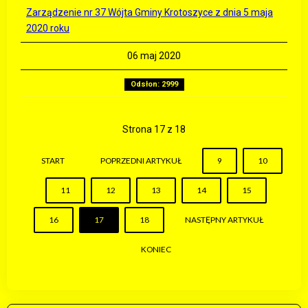
Zarządzenie nr 37 Wójta Gminy Krotoszyce z dnia 5 maja
2020 roku
06 maj 2020
Odsłon: 2999
Strona 17 z 18
START
POPRZEDNI ARTYKUŁ
9
10
11
12
13
14
15
16
17
18
NASTĘPNY ARTYKUŁ
KONIEC