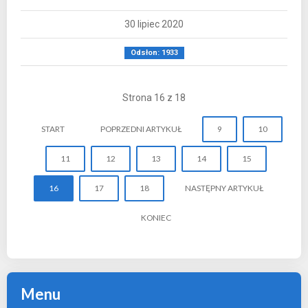
30 lipiec 2020
Odsłon: 1933
Strona 16 z 18
START
POPRZEDNI ARTYKUŁ
9
10
11
12
13
14
15
16
17
18
NASTĘPNY ARTYKUŁ
KONIEC
Menu