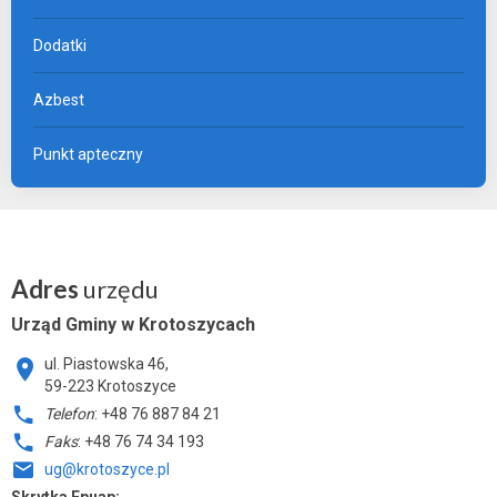
Dodatki
Azbest
Punkt apteczny
Adres
urzędu
Urząd Gminy w Krotoszycach
ul. Piastowska 46,
59-223 Krotoszyce
Telefon
: +48 76 887 84 21
Faks
: +48 76 74 34 193
ug@krotoszyce.pl