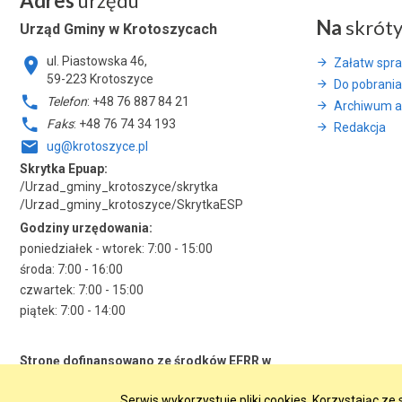
Adres
urzędu
Na
skrót
Urząd Gminy w Krotoszycach
ul. Piastowska 46,
Załatw spr
59-223 Krotoszyce
Do pobrania
Telefon
: +48 76 887 84 21
Archiwum a
Faks
: +48 76 74 34 193
Redakcja
ug@krotoszyce.pl
Skrytka Epuap:
/Urzad_gminy_krotoszyce/skrytka
/Urzad_gminy_krotoszyce/SkrytkaESP
Godziny urzędowania:
poniedziałek - wtorek: 7:00 - 15:00
środa: 7:00 - 16:00
czwartek: 7:00 - 15:00
piątek: 7:00 - 14:00
Stronę dofinansowano ze środków EFRR w
ramach RPO WD 2014-2020
Serwis wykorzystuje pliki cookies. Korzystając z