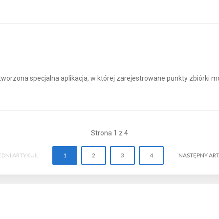
orzona specjalna aplikacja, w której zarejestrowane punkty zbiórki mog
Strona 1 z 4
EDNI ARTYKUŁ
1
2
3
4
NASTĘPNY AR