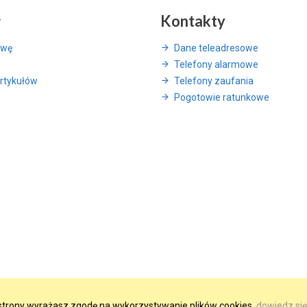
y
Kontakty
awę
Dane teleadresowe
Telefony alarmowe
rtykułów
Telefony zaufania
Pogotowie ratunkowe
e strony wyrażasz zgodę na wykorzystywanie plików cookies.
dowiedz się