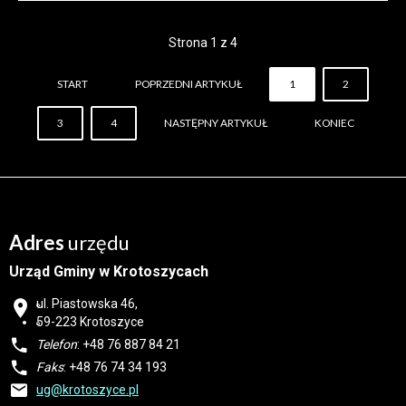
Strona 1 z 4
START
POPRZEDNI ARTYKUŁ
1
2
3
4
NASTĘPNY ARTYKUŁ
KONIEC
Adres
urzędu
Urząd Gminy w Krotoszycach
ul. Piastowska 46,
59-223 Krotoszyce
Telefon
: +48 76 887 84 21
Faks
: +48 76 74 34 193
ug@krotoszyce.pl