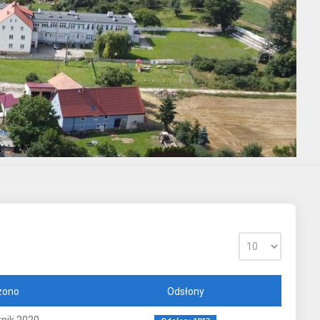
zono
Odsłony