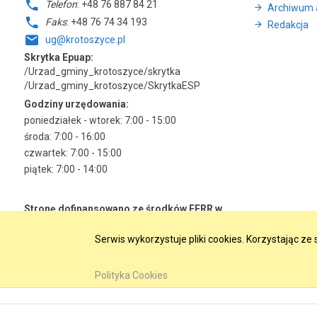
Telefon
: +48 76 887 84 21
Archiwum 
Faks
: +48 76 74 34 193
Redakcja
ug@krotoszyce.pl
Skrytka Epuap:
/Urzad_gminy_krotoszyce/skrytka
/Urzad_gminy_krotoszyce/SkrytkaESP
Godziny urzędowania:
poniedziałek - wtorek: 7:00 - 15:00
środa: 7:00 - 16:00
czwartek: 7:00 - 15:00
piątek: 7:00 - 14:00
Stronę dofinansowano ze środków EFRR w
ramach RPO WD 2014-2020
Serwis wykorzystuje pliki cookies. Korzystając z
Polityka Cookies