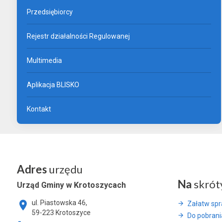
Przedsiębiorcy
Rejestr działalności Regulowanej
Multimedia
Aplikacja BLISKO
Kontakt
Adres
urzędu
Na
skrót
Urząd Gminy w Krotoszycach
ul. Piastowska 46,
Załatw sp
59-223 Krotoszyce
Do pobrani