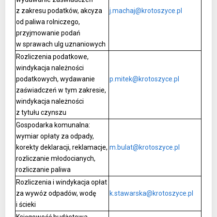
z zakresu podatków, akcyza
j.machaj@krotoszyce.pl
od paliwa rolniczego,
przyjmowanie podań
w sprawach ulg uznaniowych
Rozliczenia podatkowe,
windykacja należności
podatkowych, wydawanie
p.mitek@krotoszyce.pl
zaświadczeń w tym zakresie,
windykacja należności
z tytułu czynszu
Gospodarka komunalna:
wymiar opłaty za odpady,
korekty deklaracji, reklamacje,
m.bulat@krotoszyce.pl
rozliczanie młodocianych,
rozliczanie paliwa
Rozliczenia i windykacja opłat
za wywóz odpadów, wodę
k.stawarska@krotoszyce.pl
i ścieki
Księgowość budżetowa,