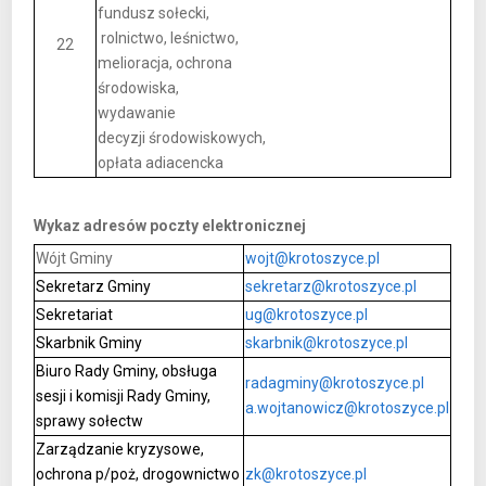
fundusz sołecki,
rolnictwo, leśnictwo,
22
melioracja, ochrona
środowiska,
wydawanie
decyzji środowiskowych,
opłata adiacencka
Wykaz adresów poczty elektronicznej
Wójt Gminy
wojt@krotoszyce.pl
Sekretarz Gminy
sekretarz@krotoszyce.pl
Sekretariat
ug@krotoszyce.pl
Skarbnik Gminy
skarbnik@krotoszyce.pl
Biuro Rady Gminy, obsługa
radagminy@krotoszyce.pl
sesji i komisji Rady Gminy,
a.wojtanowicz@krotoszyce.pl
sprawy sołectw
Zarządzanie kryzysowe,
ochrona p/poż, drogownictwo
zk@krotoszyce.pl