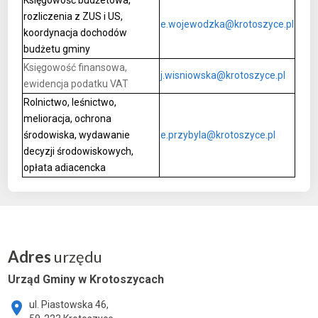
rozliczenia z ZUS i US,
e.wojewodzka@krotoszyce.pl
koordynacja dochodów
budżetu gminy
Księgowość finansowa,
j.wisniowska@krotoszyce.pl
ewidencja podatku VAT
Rolnictwo, leśnictwo,
melioracja, ochrona
środowiska, wydawanie
e.przybyla@krotoszyce.pl
decyzji środowiskowych,
opłata adiacencka
Adres
urzędu
Urząd Gminy w Krotoszycach
ul. Piastowska 46,