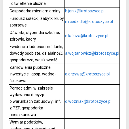
i oświetlenie uliczne
Gospodarka mieniem gminy
h.janik@krotoszyce.pl
F
undusz sołecki, zabytki kluby
m.cedzidlo@krotoszyce.pl
sportowe
Oświata, stypendia szkolne,
e.kaluza@krotoszyce.pl
zdrowie, kadry
Ewidencja ludności, meldunki,
dowody osobiste, działalność
a.wojtanowicz@krotoszyce.pl
gospodarcza, wojskowość
Zamówienia publiczne,
inwestycje i gosp. wodno-
a.grzywa@krotoszyce.pl
ściekowa
Pomoc adm. w zakresie
wydawania decyzji
o warunkach zabudowy i inf.
d.wozniak@krotoszyce.pl
z PZP, gospodarka
mieszkaniowa
Wymiar podatków,
wydawanie zaświadczeń