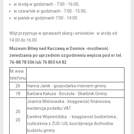
w środę w godzinach - 7:00 - 16:00,
w czwartek w godzinach - 7:00 - 15:00,
w piatek w godzinach 7:00 - 14:00
Wójt przyjmuje w sprawach skarg i wniosków: w środy od
14.00 do 16.00
Muzeum Bitwy nad Kaczawą w Duninie -możliwość
zwiedzania po uprzednim uzgodnieniu wejścia pod nr tel.
76-88 78 306 lub 76 850 64 82
Nr wew.
telefonu
26
Hanna Janik - gospodarka mieniem gminy
18
Barbara Kałuża - Boczula - Skarbnik Gminy
Joanna Wiśniowska - księgowość finansowa,
ewidencja podatku VAT
20
Ewelina Wojewódzka - księgowość budżetowa ,
20
rozliczenia z ZUS i US, koordynacja dochodów
budżetu gminy