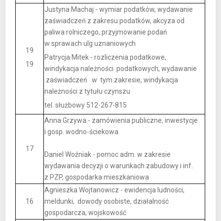
Justyna Machaj - wymiar podatków, wydawanie
zaświadczeń z zakresu podatków, akcyza od
paliwa rolniczego, przyjmowanie podań
w sprawach ulg uznaniowych
19
Patrycja Mitek - rozliczenia podatkowe,
19
windykacja należności podatkowych, wydawanie
zaświadczeń w tym zakresie, windykacja
należności z tytułu czynszu
tel. służbowy 512-267-815
Anna Grzywa - zamówienia publiczne, inwestycje
i gosp. wodno-ściekowa
17
Daniel Woźniak - pomoc adm. w zakresie
wydawania decyzji o warunkach zabudowy i inf.
z PZP, gospodarka mieszkaniowa
Agnieszka Wojtanowicz - ewidencja ludności,
16
meldunki, dowody osobiste, działalność
gospodarcza, wojskowość