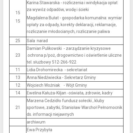
Karina Stawarska - rozliczenia i windykacja opłat
za wywóz odpadów, wodę i ścieki
15
Magdalena Bułat - gospodarka komunalna: wymiar
15
opłaty za odpady, korekty deklaracji, reklamacje,
rozliczanie młodocianych, rozliczanie paliwa
25
Sala narad
Damian Pulikowski
- zarządzanie kryzysowe
23
.ochrona p/poż, drogownictwo i oświetlenie uliczne
tel. służbowy 512-266-922
11
Lidia Drohomirecka - sekretariat
13
Anna Niedźwiecka - Sekretarz Gminy
12
Wojciech Woźniak - Wójt Gminy
14
Ewelina Kałuża-Kiljan -oświata, zdrowie, kadry
Marzena Cedzidło fundusz sołecki , kluby
21
sportowe, zabytki, Stanisław Warchoł Pełnomocnik
ds. informacji niejawnych
archiwum
Ewa Przybyła