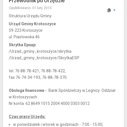
Przewodnik po Urzędzie
Opublikowano: 01 luty 2010
Struktura Urzędu Gminy
Urząd Gminy Krotoszyce
59-223 Krotoszyce
ul. Piastowska 46
Skrytka Epuap:
/Urzad_gminy_krotoszyce/skrytka
/Urzad_gminy_krotoszyce/SkrytkaESP
tel. 76 88-78-421, 76 88-78-422,
fax 76-74-34-193, 76-88-78-370
Obsługa finansowa -
Bank Spółdzielczy w Legnicy Oddział
w Krotoszycach .
Nr konta 62 8649 1015 2004 4000 0303 0012
Czas pracy Urzędu:
w poniedziałek i wtorek w godzinach - 7:00 - 15:00,