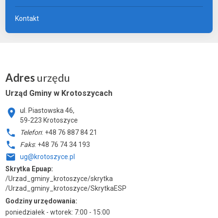
Kontakt
Adres
urzędu
Urząd Gminy w Krotoszycach
ul. Piastowska 46,
59-223 Krotoszyce
Telefon
: +48 76 887 84 21
Faks
: +48 76 74 34 193
ug@krotoszyce.pl
Skrytka Epuap:
/Urzad_gminy_krotoszyce/skrytka
/Urzad_gminy_krotoszyce/SkrytkaESP
Godziny urzędowania:
poniedziałek - wtorek: 7:00 - 15:00