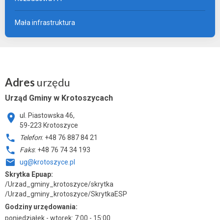
Mała infrastruktura
Adres
urzędu
Urząd Gminy w Krotoszycach
ul. Piastowska 46,
59-223 Krotoszyce
Telefon
: +48 76 887 84 21
Faks
: +48 76 74 34 193
ug@krotoszyce.pl
Skrytka Epuap:
/Urzad_gminy_krotoszyce/skrytka
/Urzad_gminy_krotoszyce/SkrytkaESP
Godziny urzędowania:
poniedziałek - wtorek: 7:00 - 15:00