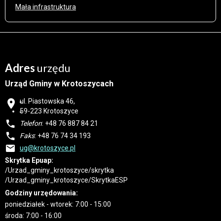
Mała infrastruktura
Adres
urzędu
Urząd Gminy w Krotoszycach
ul. Piastowska 46,
59-223 Krotoszyce
Telefon
: +48 76 887 84 21
Faks
: +48 76 74 34 193
ug@krotoszyce.pl
Skrytka Epuap:
/Urzad_gminy_krotoszyce/skrytka
/Urzad_gminy_krotoszyce/SkrytkaESP
Godziny urzędowania:
poniedziałek - wtorek: 7:00 - 15:00
środa: 7:00 - 16:00