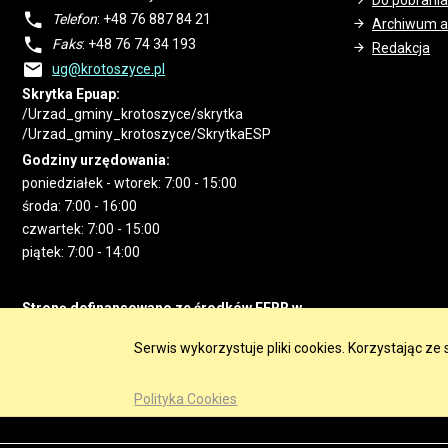
Do pobrania
Telefon
: +48 76 887 84 21
Archiwum a
Faks
: +48 76 74 34 193
Redakcja
ug@krotoszyce.pl
Skrytka Epuap:
/Urzad_gminy_krotoszyce/skrytka
/Urzad_gminy_krotoszyce/SkrytkaESP
Godziny urzędowania:
poniedziałek - wtorek: 7:00 - 15:00
środa: 7:00 - 16:00
czwartek: 7:00 - 15:00
piątek: 7:00 - 14:00
Stronę dofinansowano ze środków EFRR w
ramach RPO WD 2014-2020
Serwis wykorzystuje pliki cookies. Korzystając z
Polityka Cookies