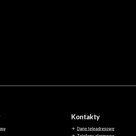
y
Kontakty
awę
Dane teleadresowe