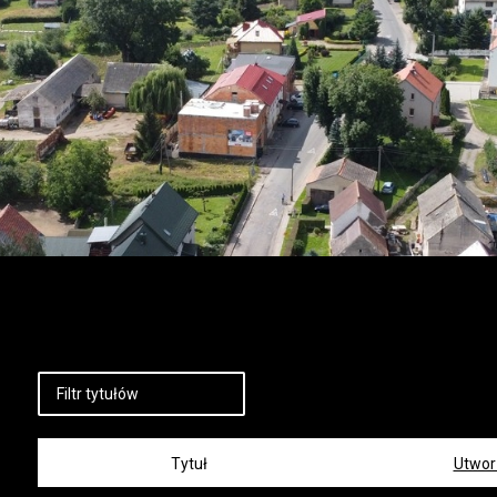
Tytuł
Utwor