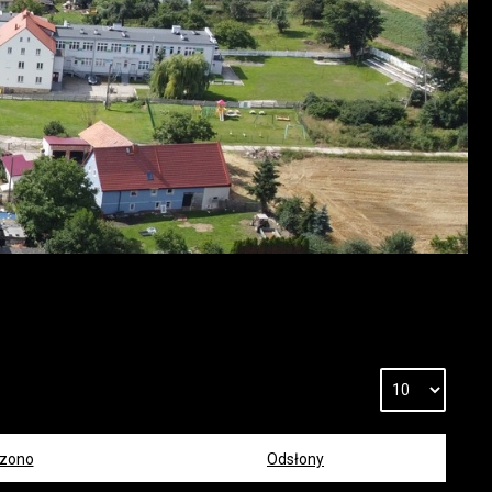
zono
Odsłony