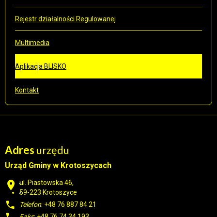
Rejestr działalności Regulowanej
Multimedia
Aplikacja BLISKO
Kontakt
Adres
urzędu
Urząd Gminy w Krotoszycach
ul. Piastowska 46,
59-223 Krotoszyce
Telefon
: +48 76 887 84 21
Faks
: +48 76 74 34 193