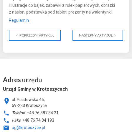
i ilustracje do bajek, zabawki z rolek papierowych, obrazki
z nasion, podstawka pod tablet, prezenty na walentynki.
Regulamin
POPRZEDNI ARTYKUŁ
NASTĘPNY ARTYKUŁ
Adres
urzędu
Urząd Gminy w Krotoszycach
ul. Piastowska 46,
59-223 Krotoszyce
Telefon
: +48 76 887 84 21
Faks
: +48 76 74 34 193
ug@krotoszyce.pl