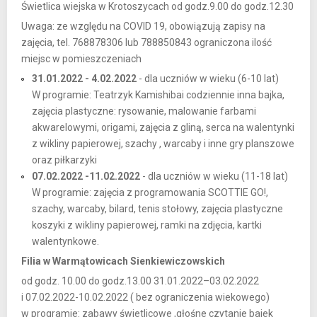
Świetlica wiejska w Krotoszycach od godz.9.00 do godz.12.30
Uwaga: ze względu na COVID 19, obowiązują zapisy na
zajęcia, tel. 768878306 lub 788850843 ograniczona ilość
miejsc w pomieszczeniach
31.01.2022 - 4.02.2022
- dla uczniów w wieku (6-10 lat)
W programie: Teatrzyk Kamishibai codziennie inna bajka,
zajęcia plastyczne: rysowanie, malowanie farbami
akwarelowymi, origami, zajęcia z gliną, serca na walentynki
z wikliny papierowej, szachy , warcaby i inne gry planszowe
oraz piłkarzyki
07.02.2022 -11.02.2022
- dla uczniów w wieku (11-18 lat)
W programie: zajęcia z programowania SCOTTIE GO!,
szachy, warcaby, bilard, tenis stołowy, zajęcia plastyczne
koszyki z wikliny papierowej, ramki na zdjęcia, kartki
walentynkowe.
Filia w Warmątowicach Sienkiewiczowskich
od godz. 10.00 do godz.13.00 31.01.2022–03.02.2022
i 07.02.2022-10.02.2022 ( bez ograniczenia wiekowego)
w programie: zabawy świetlicowe ,głośne czytanie bajek