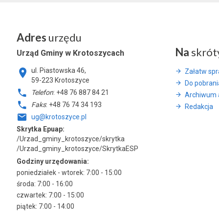
Adres
urzędu
Na
skrót
Urząd Gminy w Krotoszycach
ul. Piastowska 46,
Załatw sp
59-223 Krotoszyce
Do pobrani
Telefon
: +48 76 887 84 21
Archiwum 
Faks
: +48 76 74 34 193
Redakcja
ug@krotoszyce.pl
Skrytka Epuap:
/Urzad_gminy_krotoszyce/skrytka
/Urzad_gminy_krotoszyce/SkrytkaESP
Godziny urzędowania:
poniedziałek - wtorek: 7:00 - 15:00
środa: 7:00 - 16:00
czwartek: 7:00 - 15:00
piątek: 7:00 - 14:00