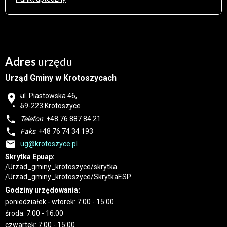
Adres
urzędu
Urząd Gminy w Krotoszycach
ul. Piastowska 46,
59-223 Krotoszyce
Telefon
: +48 76 887 84 21
Faks
: +48 76 74 34 193
ug@krotoszyce.pl
Skrytka Epuap:
/Urzad_gminy_krotoszyce/skrytka
/Urzad_gminy_krotoszyce/SkrytkaESP
Godziny urzędowania:
poniedziałek - wtorek: 7:00 - 15:00
środa: 7:00 - 16:00
czwartek: 7:00 - 15:00