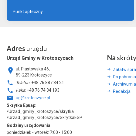
Punkt apteczny
Adres
urzędu
Na
skrót
Urząd Gminy w Krotoszycach
ul. Piastowska 46,
Załatw spr
59-223 Krotoszyce
Do pobrania
Telefon
: +48 76 887 84 21
Archiwum a
Faks
: +48 76 74 34 193
Redakcja
ug@krotoszyce.pl
Skrytka Epuap:
/Urzad_gminy_krotoszyce/skrytka
/Urzad_gminy_krotoszyce/SkrytkaESP
Godziny urzędowania:
poniedziałek - wtorek: 7:00 - 15:00