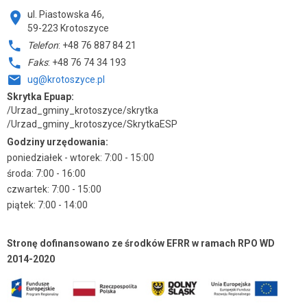
ul. Piastowska 46,
59-223 Krotoszyce
Telefon
: +48 76 887 84 21
Faks
: +48 76 74 34 193
ug@krotoszyce.pl
Skrytka Epuap:
/Urzad_gminy_krotoszyce/skrytka
/Urzad_gminy_krotoszyce/SkrytkaESP
Godziny urzędowania:
poniedziałek - wtorek: 7:00 - 15:00
środa: 7:00 - 16:00
czwartek: 7:00 - 15:00
piątek: 7:00 - 14:00
Stronę dofinansowano ze środków EFRR w ramach RPO WD
2014-2020